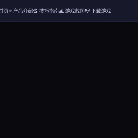
 首页
⭐ 产品介绍
🔏 技巧指南
🌊 游戏截图
📭 下载游戏