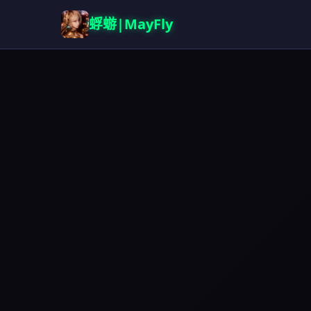
蜉蝣|MayFly