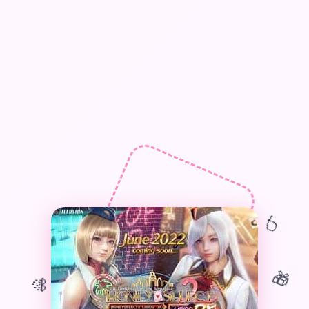
🎈
🎁
🎊