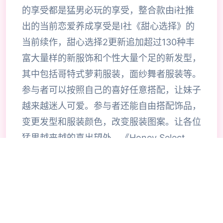
的享受都是猛男必玩的享受，整合款由i社推
出的当前恋爱养成享受是I社《甜心选择》的
当前续作，甜心选择2更新追加超过130种丰
富大量样的新服饰和个性大量个足的新发型，
其中包括哥特式萝莉服装，面纱舞者服装等。
参与者可以按照自己的喜好任意搭配，让妹子
越来越迷人可爱。参与者还能自由搭配饰品，
变更发型和服装颜色，改变服装图案。让各位
猛男越来越的喜出望外，《Honey Select
2》安卓版将有更真实的享受画面以及更大量
花样的动作戏，描述讲述在二座巨额设施内，
迎接参与者的诡异女性菲尔出现，指引参与者
步入这座殿堂，满足参与者的欲望。享受加入
了“酒馆”、“中华料理店”、“体育仓库”、“教