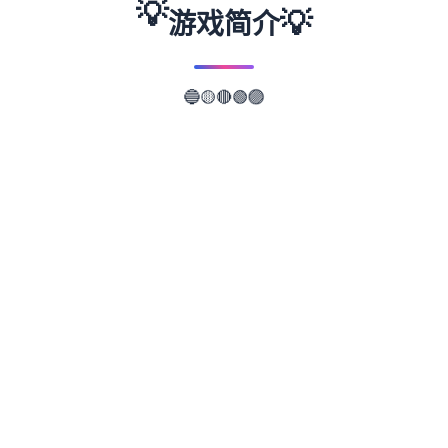
💡
💡
游戏简介
🔵
🟡
🔴
🟢
🟣
📖
游戏故事
✨
illusion中国/i社遊戲：Illusion是日本的独家知
名3D遊戲制作公司，主要作品有尾行系列、
欲望格鬥系列、欲望血液系列、人工零星女系
列及性感沙灘系列等。