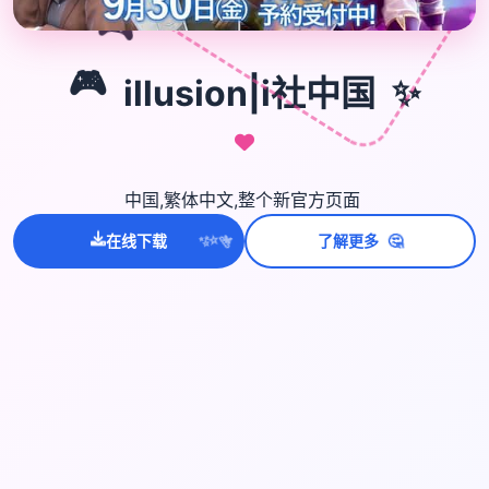
🎮
✨
🎮
illusion|i社中国
中国,繁体中文,整个新官方页面
💫
🤔
在线下载
了解更多
✨
⭐