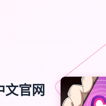
|中文官网