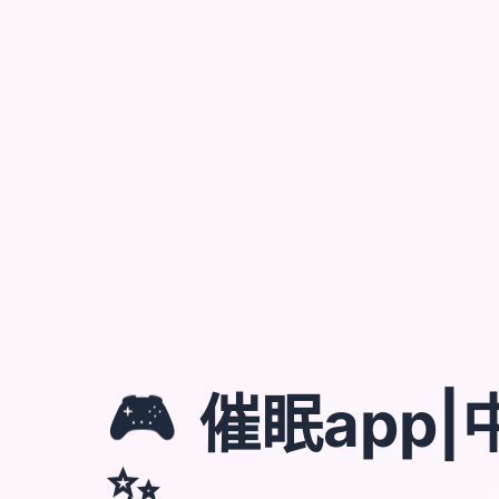
🎮
催眠app
✨