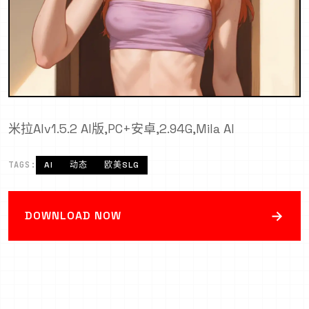
米拉AIv1.5.2 AI版,PC+安卓,2.94G,Mila AI
TAGS:
AI
动态
欧美SLG
→
DOWNLOAD NOW