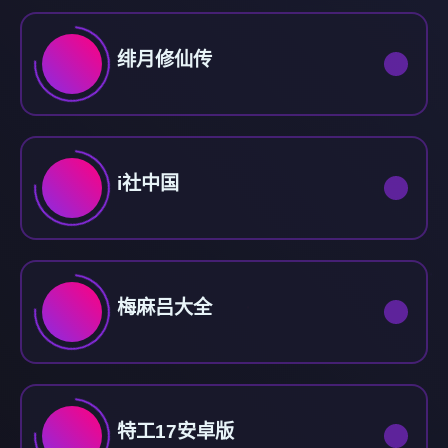
绯月修仙传
i社中国
梅麻吕大全
特工17安卓版