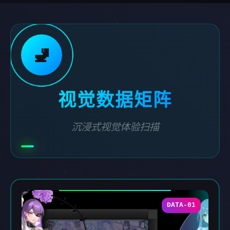
🚽
视觉数据矩阵
沉浸式视觉体验扫描
DATA-01