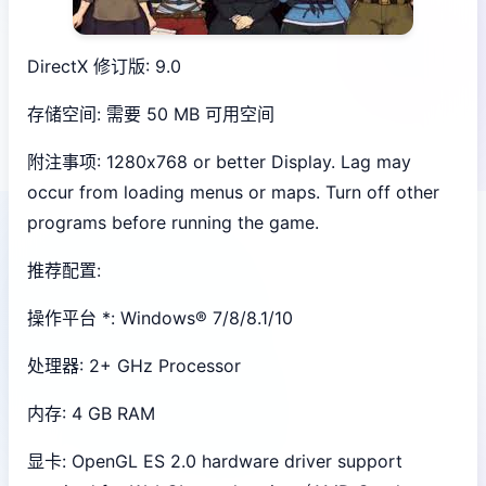
DirectX 修订版: 9.0
存储空间: 需要 50 MB 可用空间
附注事项: 1280x768 or better Display. Lag may
occur from loading menus or maps. Turn off other
programs before running the game.
推荐配置:
操作平台 *: Windows® 7/8/8.1/10
处理器: 2+ GHz Processor
内存: 4 GB RAM
显卡: OpenGL ES 2.0 hardware driver support