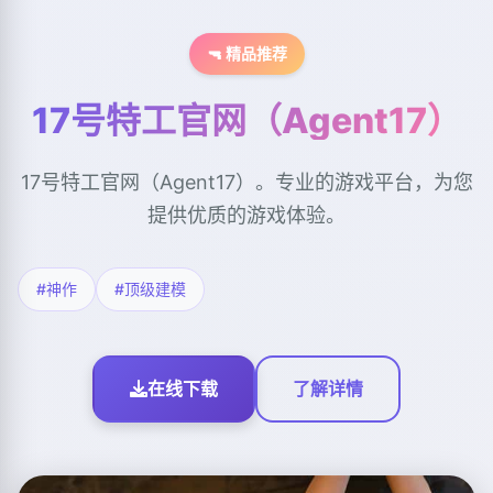
🔫 精品推荐
17号特工官网（Agent17）
17号特工官网（Agent17）。专业的游戏平台，为您
提供优质的游戏体验。
#神作
#顶级建模
在线下载
了解详情