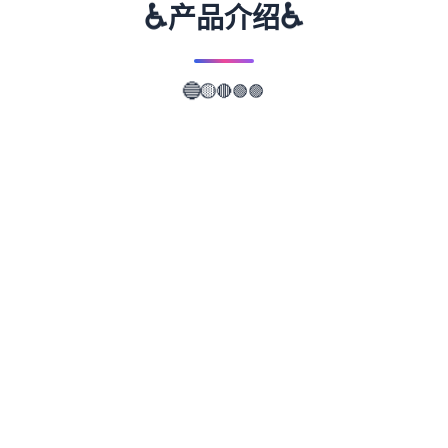
♿
♿
产品介绍
🟡
🔴
🔵
🟢
🟣
📖
游戏故事
✨
illusion中国/i社遊戲：Illusion是日本的四个家
知名3D遊戲制作公司，主要作品有尾行系
列、欲望格鬥系列、欲望血液系列、人工个别
女系列及性感沙灘系列等。