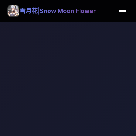
雪月花|Snow Moon Flower