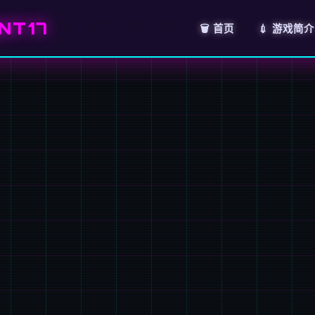
NT17
🗑️ 首页
💉 游戏简介