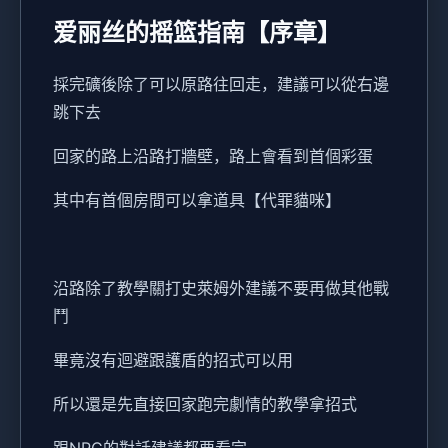
爱丽丝的摇篮指南【序章】
採完礦後除了可以原路往回走，建議可以從右邊
跳下去
回家的路上沿路打牆壁，路上會看到首個彩蛋
其中有首個房間可以拿道具【代罪貓咪】
沿路除了教學關打史萊姆外建議不要再做其他戰
鬥
畢竟沒有迴避跟護盾的招式可以用
所以還是先直接回家跑完劇情的教學拿招式
跟NPC的對話建議都要看完