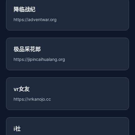
降临战纪
https://adventwar.org
极品采花郎
https://jipincaihualang.org
vr女友
https://vrkanojo.cc
i社