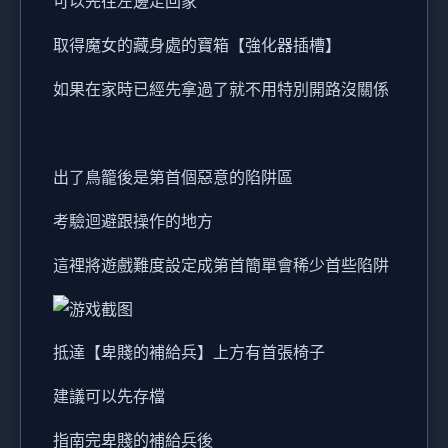
可以先往左邊走回家
取得魔女的藏身處的寶箱【強化器插槽】
如果在家時已經先拿過了就不用特別開路沒關係
出了鳥籠後是第首個惡意的陷阱區
考驗迴避跟操作的地方
這裡將遊戲難度設定成第首簡單會稀少首些陷阱
抵達【卑賤的補給兵】上方有首張椅子
建議可以先存檔
指南完卑賤的補給兵後