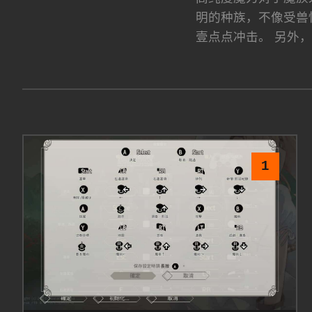
明的种族，不像受兽
壹点点冲击。 另外
1