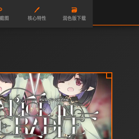

🖊️
🗃️
截图
核心特性
润色版下载