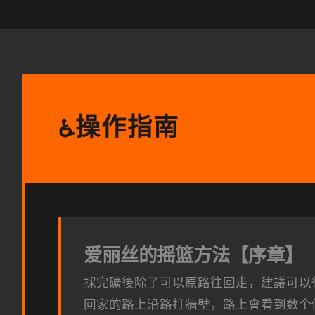
操作指南
♿
爱丽丝的摇篮方法【序章】
採完礦後除了可以原路往回走，建議可以
回家的路上沿路打牆壁，路上會看到数个