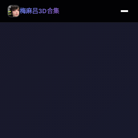
梅麻吕3D合集