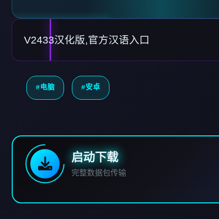
V2433汉化版,官方汉语入口
#电脑
#安卓
启动下载
完整数据包传输