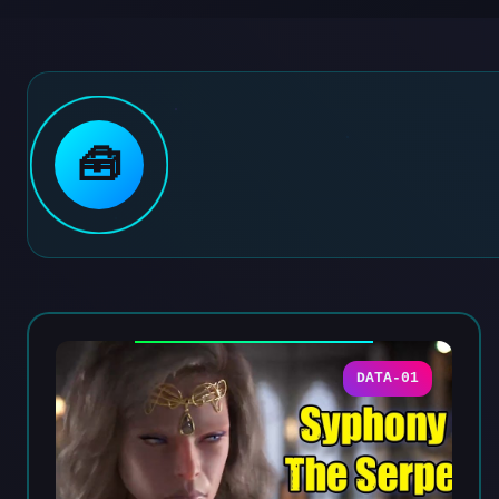
🧰
DATA-01